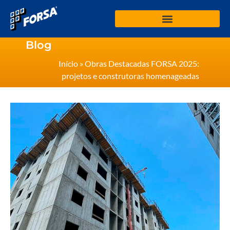
Blog
Início
»
Obras Destacadas FORSA 2025:
projetos e construtoras homenageadas