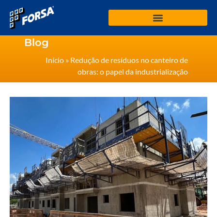
Blog
Início
»
Redução de resíduos no canteiro de
obras: o papel da industrialização