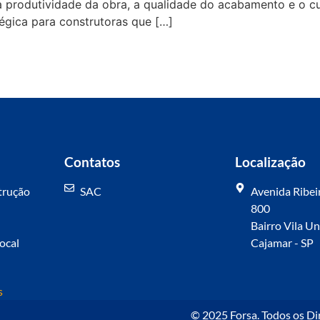
a produtividade da obra, a qualidade do acabamento e o cus
égica para construtoras que […]
Contatos
Localização
trução
SAC
Avenida Ribeir
800
Bairro Vila U
local
Cajamar - SP
s
© 2025 Forsa. Todos os Di