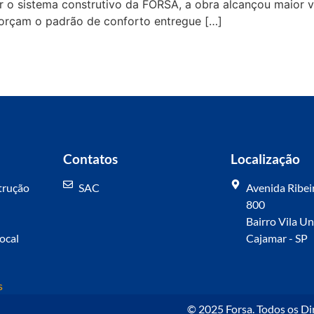
zar o sistema construtivo da FORSA, a obra alcançou maior
forçam o padrão de conforto entregue […]
Contatos
Localização
trução
SAC
Avenida Ribeir
800
Bairro Vila U
local
Cajamar - SP
s
© 2025 Forsa. Todos os Di