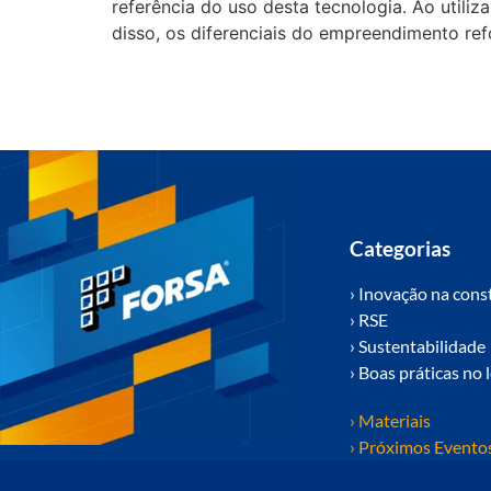
referência do uso desta tecnologia. Ao utili
disso, os diferenciais do empreendimento re
Categorias
› Inovação na cons
› RSE
› Sustentabilidade
› Boas práticas no 
› Materiais
› Próximos Evento