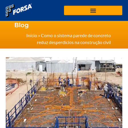
Blog
Início
»
Como o sistema parede de concreto
reduz desperdícios na construção civil