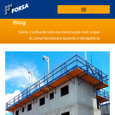
Blog
Início
»
Linha de vida na construção civil: o que
é, como funciona e quando é obrigatória